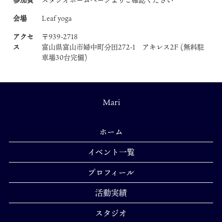
会場
Leaf yoga
アクセ
〒939-2718
ス
富山県富山市婦中町分田272-1 アキレス2F (無料駐
車場30台完備)
Mari
ホーム
イベント一覧
プロフィール
活動実績
スタジオ