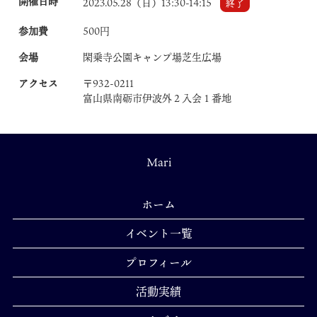
開催日時
2023.05.28（日）13:30-14:15
終了
参加費
500円
会場
閑乗寺公園キャンプ場芝生広場
アクセス
〒932-0211
富山県南砺市伊波外２入会１番地
Mari
ホーム
イベント一覧
プロフィール
活動実績